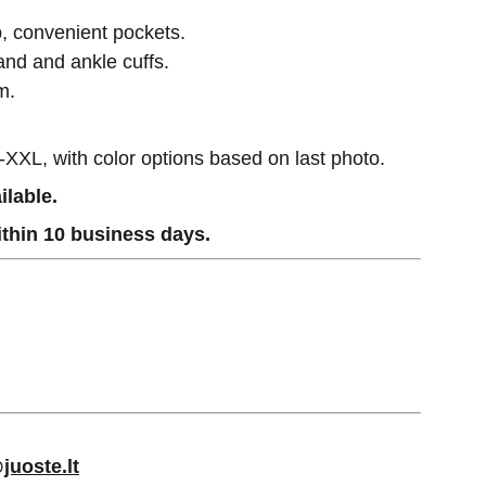
, convenient pockets.
and and ankle cuffs.
m.
S-XXL, with color options based on last photo.
ilable.
thin 10 business days.
juoste.lt