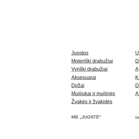
Juostos
U
Moteriški drabužiai
D
Vyriški drabužiai
A
Aksesuarai
K
Diržai
D
Muiliukai ir muilinės
A
Žvakės ir žvakidės
MB „JUOSTĖ“
i