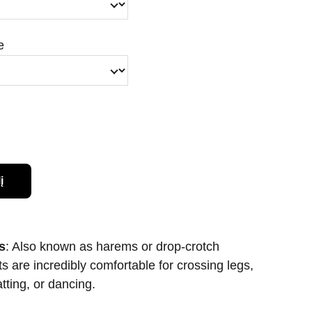
e
į
s
: Also known as harems or drop-crotch
s are incredibly comfortable for crossing legs,
tting, or dancing.