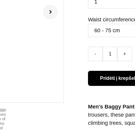
Waist circumferenc
-
+
Pridėti į krepšel
Men's Baggy Pant
trousers, these pant
climbing trees, squa