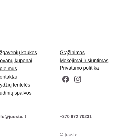
žgavėnių kaukės
Grąžinimas
ovanų kuponai
Mokėjimai ir siuntimas
Privatumo politika
pie mus
ontaktai
ydžių lentelės
udinių spalvos
nfo@juoste.lt
+370 672 70231
© Juostė