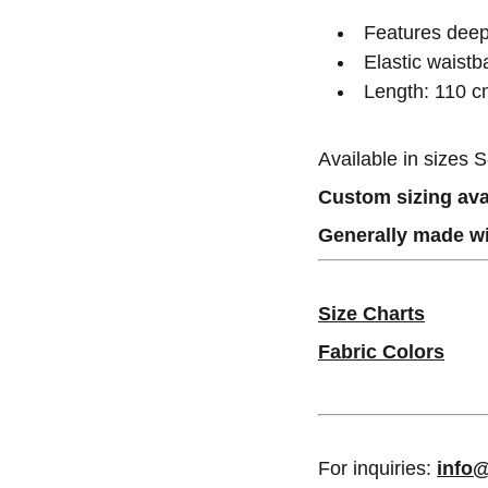
Features deep
Elastic waistb
Length: 110 c
Available in sizes 
Custom sizing ava
Generally made wi
Size Charts
Fabric Colors
For inquiries:
info@