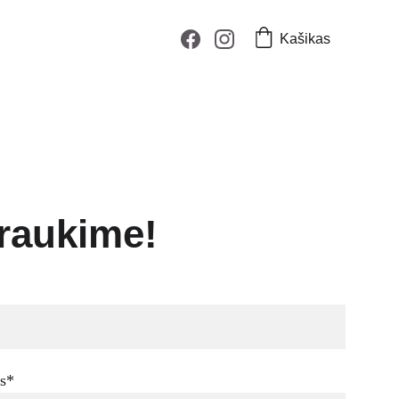
Kašikas
raukime!
as*