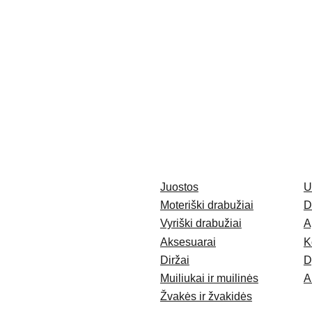
Juostos
U
Moteriški drabužiai
D
Vyriški drabužiai
A
Aksesuarai
K
Diržai
D
Muiliukai ir muilinės
A
Žvakės ir žvakidės