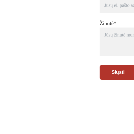
Žinutė*
Siųsti