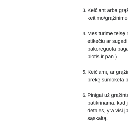
Keičiant arba grąž
keitimo/grąžinimo
Mes turime teisę 
etikečių ar sugadi
pakoreguota pagal
plotis ir pan.).
Keičiamų ar grąži
prekę sumokėta p
Pinigai už grąžint
patikrinama, kad j
detalės, yra visi 
sąskaitą.