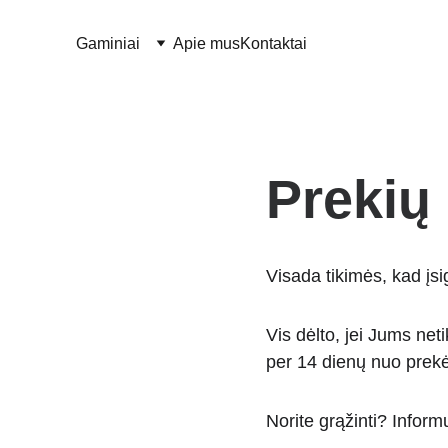
Gaminiai
Apie mus
Kontaktai
Prekių
Visada tikimės, kad įsig
Vis dėlto, jei Jums neti
per 14 dienų nuo prekė
Norite grąžinti? Inform