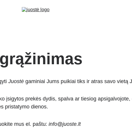
 grąžinimas
yti 
Juostė
 gaminiai Jums puikiai tiks ir atras savo vietą
ko įsigytos prekės dydis, spalva ar tiesiog apsigalvojote, 
s pristatymo dienos.
uokite mus el. paštu: 
info@juoste.lt