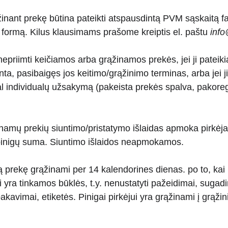
inant prekę būtina pateikti atspausdintą PVM sąskaitą fak
 formą. Kilus klausimams prašome kreiptis el. paštu 
info
nepriimti keičiamos arba grąžinamos prekės, jei ji patei
nta, pasibaigęs jos keitimo/grąžinimo terminas, arba jei 
 individualų užsakymą (pakeista prekės spalva, pakoregu
namų prekių siuntimo/pristatymo išlaidas apmoka pirkėja
inigų suma. Siuntimo išlaidos neapmokamos.
ą prekę grąžinami per 14 kalendorines dienas. po to, kai
i yra tinkamos būklės, t.y. nenustatyti pažeidimai, sugad
įpakavimai, etiketės. Pinigai pirkėjui yra grąžinami į grąž