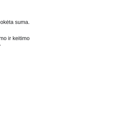
umokėta suma.
o ir keitimo 
“