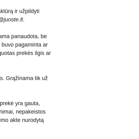
tūrą ir užpildyti 
@juoste.lt
.
kiama panaudota, be 
ji buvo pagaminta ar 
otas prekės ilgis ar 
s. Grąžinama tik už 
 prekė yra gauta, 
inimai, nepakeistos 
inimo akte nurodytą 