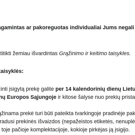
mintas ar pakoreguotas individualiai Jums negali b
itikti žemiau išvardintas 
Grąžinimo ir keitimo taisykles. 
taisyklės:
nti įsigytą prekę galite 
per 14 kalendorinių dienų Lietu
enų Europos Sąjungoje
 ir kitose šalyse nuo prekių pris
žinama prekė turi būti pateikta tvarkingoje pradinėje pa
adusi prekinės išvaizdos (nepažeistos etiketės, nenupl
r toje pačioje komplektacijoje, kokioje pirkėjas ją įsigijo.