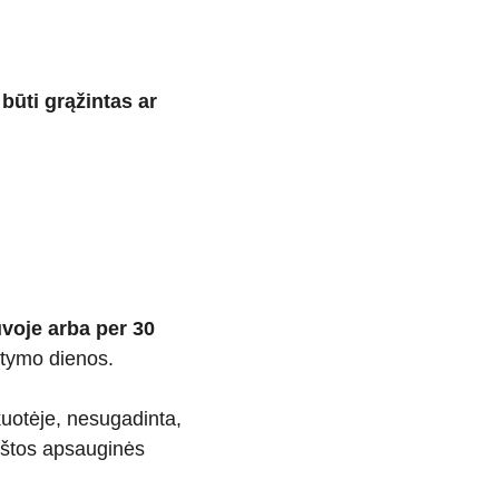
ūti grąžintas ar 
voje arba per 30 
tatymo dienos.
kuotėje, nesugadinta, 
ėštos apsauginės 