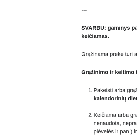
---
SVARBU: gaminys paga
keičiamas. 
Grąžinama prekė turi at
Grąžinimo ir keitimo 
Pakeisti arba grąži
kalendorinių di
Keičiama arba grą
nenaudota, neprar
plėvelės ir pan.) i