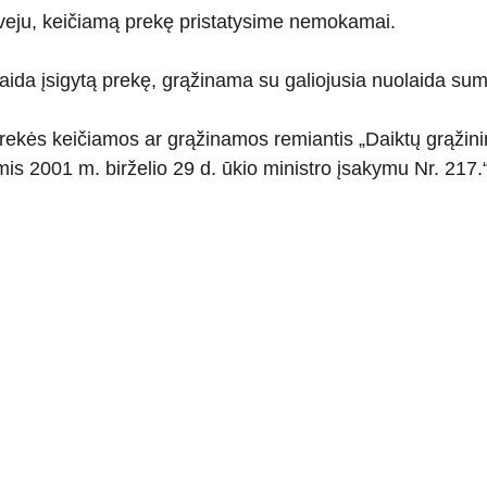
veju, keičiamą prekę pristatysime nemokamai.
aida įsigytą prekę, grąžinama su galiojusia nuolaida s
kės keičiamos ar grąžinamos remiantis „Daiktų grąžinim
omis 2001 m. birželio 29 d. ūkio ministro įsakymu Nr. 217.