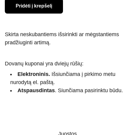
Pridėti į krepšelį
Skirta neskubantiems išsirinkti ar mėgstantiems
pradžiuginti artimą.
Dovanų kuponai yra dviejų rūšių:
Elektroninis.
Išsiunčiama į pirkimo metu
nurodytą el. paštą.
Atspausdintas
. Siunčiama pasirinktu būdu.
Juostos