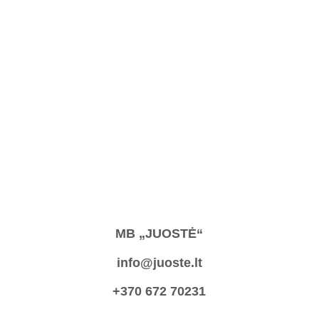
MB „JUOSTĖ“
info@juoste.lt
+370 672 70231