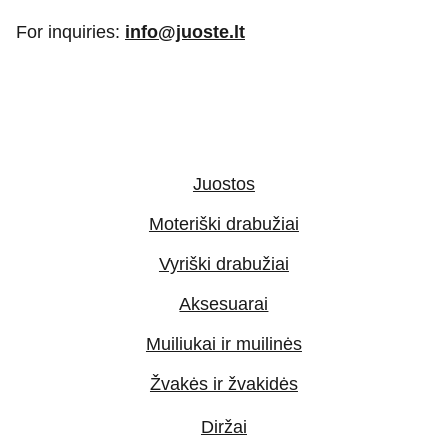
For inquiries:
info@juoste.lt
Juostos
Moteriški drabužiai
Vyriški drabužiai
Aksesuarai
Muiliukai ir muilinės
Žvakės ir žvakidės
Diržai