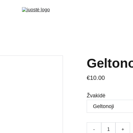
Geltono
€10.00
Žvakidė
-
+