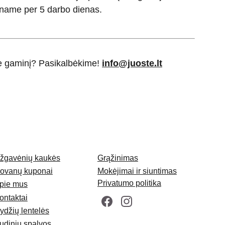
name per 5 darbo dienas.
ie gaminį? Pasikalbėkime!
info@juoste.lt
žgavėnių kaukės
Grąžinimas
ovanų kuponai
Mokėjimai ir siuntimas
Privatumo politika
pie mus
ontaktai
ydžių lentelės
udinių spalvos