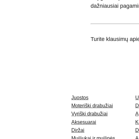
dažniausiai pagami
Turite klausimų ap
Juostos
U
Moteriški drabužiai
D
Vyriški drabužiai
A
Aksesuarai
K
Diržai
D
Muiliukai ir muilinės
A