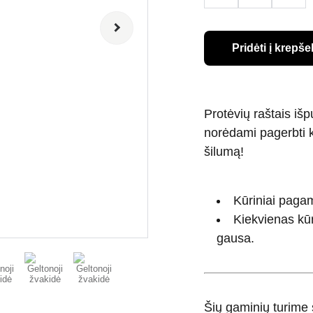
Pridėti į krepšel
Protėvių raštais i
norėdami pagerbti k
šilumą!
Kūriniai pagam
Kiekvienas kūr
gausa.
Šių gaminių turime s