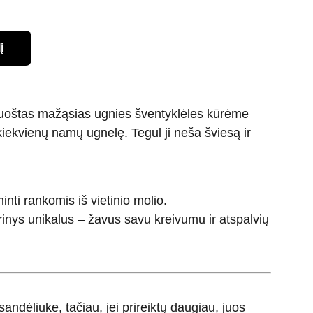
į
špuoštas mažąsias ugnies šventyklėles kūrėme
iekvienų namų ugnelę. Tegul ji neša šviesą ir
inti rankomis iš vietinio molio.
inys unikalus – žavus savu kreivumu ir atspalvių
andėliuke, tačiau, jei prireiktų daugiau, juos