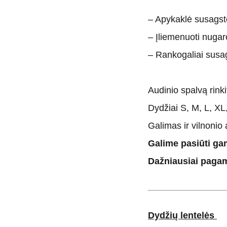
– Apykaklė susags
– Įliemenuoti nugar
– Rankogaliai susa
Audinio spalvą rink
Dydžiai S, M, L, XL
Galimas ir vilnonio
Galime pasiūti ga
Dažniausiai pagam
Dydžių lentelės