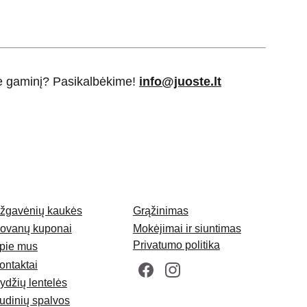
ie gaminį? Pasikalbėkime!
info@juoste.lt
žgavėnių kaukės
Grąžinimas
ovanų kuponai
Mokėjimai ir siuntimas
Privatumo politika
pie mus
ontaktai
ydžių lentelės
udinių spalvos