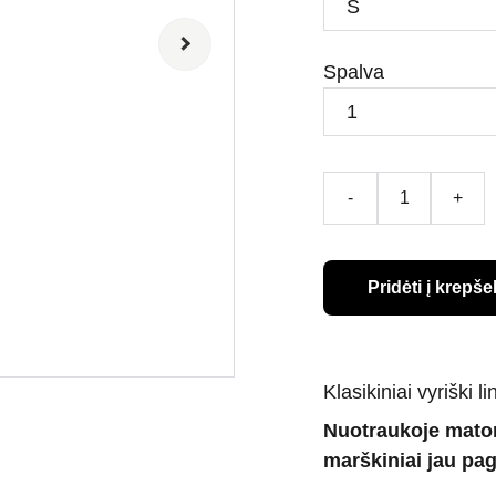
Spalva
-
+
Pridėti į krepšel
Klasikiniai vyriški 
Nuotraukoje matom
marškiniai jau pag