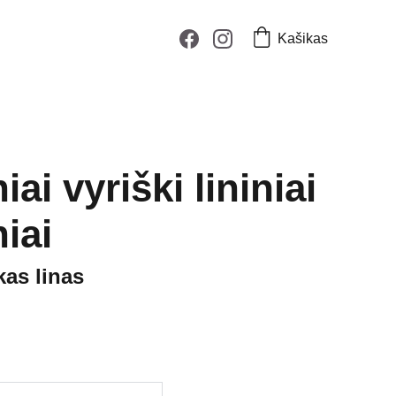
Kašikas
iai vyriški lininiai
iai
kas linas