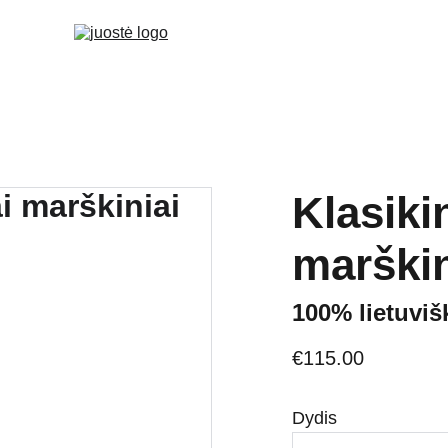
Klasikin
marškin
100% lietuviš
€115.00
Dydis