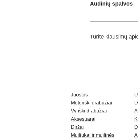
Audinių spalvos
Turite klausimų ap
Juostos
U
Moteriški drabužiai
D
Vyriški drabužiai
A
Aksesuarai
K
Diržai
D
Muiliukai ir muilinės
A