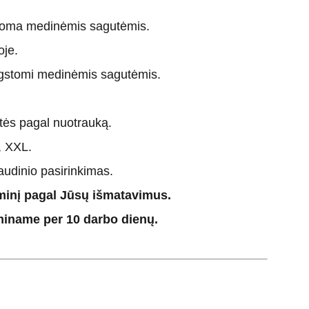
toma medinėmis sagutėmis.
oje.
gstomi medinėmis sagutėmis.
itės pagal nuotrauką.
, XXL.
 audinio pasirinkimas.
minį pagal Jūsų išmatavimus.
iname per 10 darbo dienų.