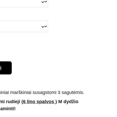
į
lininiai marškiniai susagstomi 3 sagutėmis.
i rudieji (
6 lino spalvos
) M dydžio
aminti!