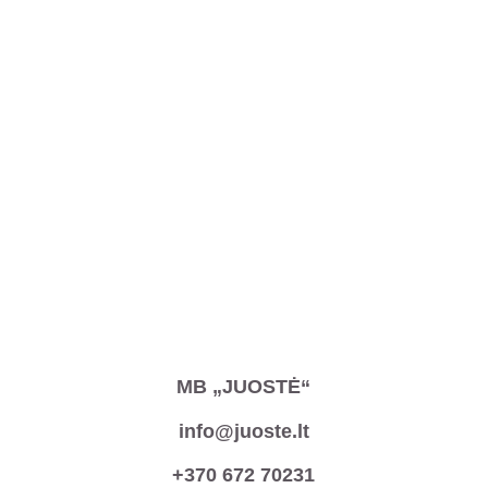
MB „JUOSTĖ“
info@juoste.lt
+370 672 70231