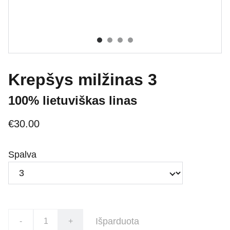
Krepšys milžinas 3
100% lietuviškas linas
€30.00
Spalva
Išparduota
-
+