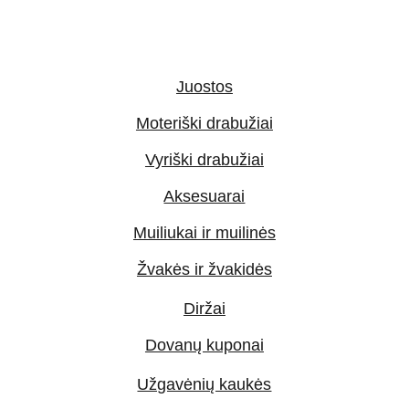
Juostos
Moteriški drabužiai
Vyriški drabužiai
Aksesuarai
Muiliukai ir muilinės
Žvakės ir žvakidės
Diržai
Dovanų kuponai
Užgavėnių kaukės