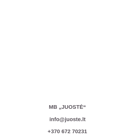
MB „JUOSTĖ“
info@juoste.lt
+370 672 70231