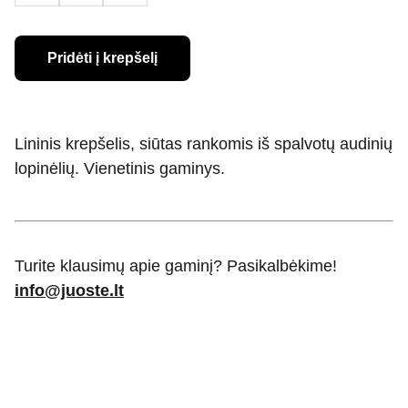
Pridėti į krepšelį
Lininis krepšelis, siūtas rankomis iš spalvotų audinių
lopinėlių. Vienetinis gaminys.
Turite klausimų apie gaminį? Pasikalbėkime!
info@juoste.lt