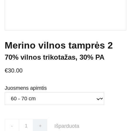
Merino vilnos tamprės 2
70% vilnos trikotažas, 30% PA
€30.00
Juosmens apimtis
Išparduota
-
+