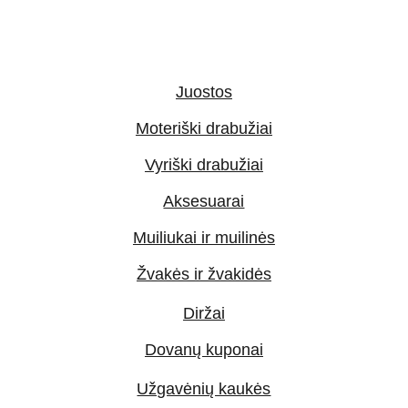
Juostos
Moteriški drabužiai
Vyriški drabužiai
Aksesuarai
Muiliukai ir muilinės
Žvakės ir žvakidės
Diržai
Dovanų kuponai
Užgavėnių kaukės