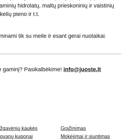
aminių hidrolatų, maltų prieskoninių ir vaistinių
elių pieno ir t.t.
minami tik su meile ir esant gerai nuotaikai.
ie gaminį? Pasikalbėkime!
info@juoste.lt
žgavėnių kaukės
Grąžinimas
ovanų kuponai
Mokėjimai ir siuntimas