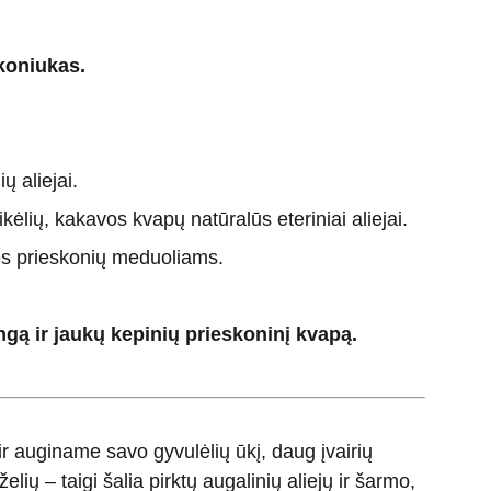
koniukas.
ų aliejai.
ėlių, kakavos kvapų natūralūs eteriniai aliejai.
vės prieskonių meduoliams.
gą ir jaukų kepinių prieskoninį kvapą.
 auginame savo gyvulėlių ūkį, daug įvairių
elių – taigi šalia pirktų augalinių aliejų ir šarmo,