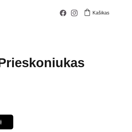
Kašikas
Prieskoniukas
į