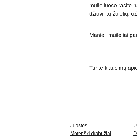
muileliuose rasite n
džiovintų žolelių, ožk
Manieji muileliai ga
Turite klausimų ap
Juostos
U
Moteriški drabužiai
D