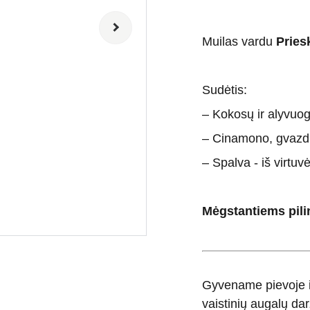
Muilas vardu
Pries
Sudėtis:
– Kokosų ir alyvuogi
– Cinamono, gvazdik
– Spalva - iš virtu
Mėgstantiems pilin
Gyvename pievoje ir
vaistinių augalų darž