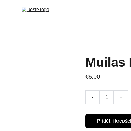
Muilas 
€6.00
-
+
Pridėti į krepšel