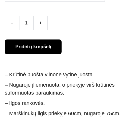
-
+
Pridėti į krepšelį
–
Krūtinė puošta vilnone vytine juosta.
– Nugaroje įliemenuota, o priekyje virš krūtinės
suformuotas paraukimas.
– Ilgos rankovės.
–
Marškinukų ilgis priekyje 60cm, nugaroje 75cm.