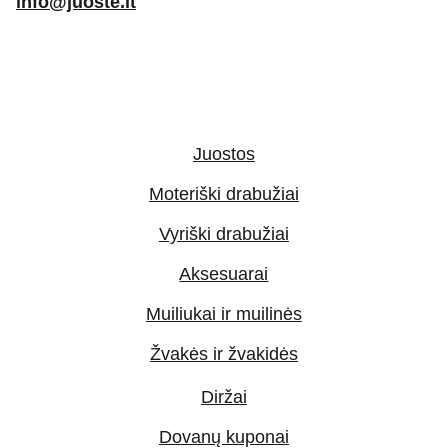
info@juoste.lt
Juostos
Moteriški drabužiai
Vyriški drabužiai
Aksesuarai
Muiliukai ir muilinės
Žvakės ir žvakidės
Diržai
Dovanų kuponai