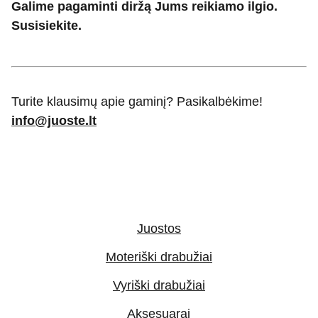
Galime pagaminti diržą Jums reikiamo ilgio.
Susisiekite.
Turite klausimų apie gaminį? Pasikalbėkime!
info@juoste.lt
Juostos
Moteriški drabužiai
Vyriški drabužiai
Aksesuarai