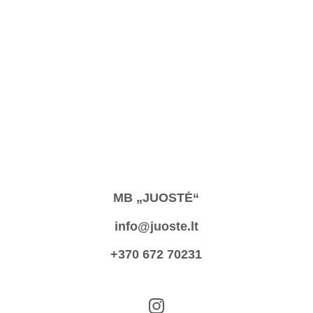
MB „JUOSTĖ“
info@juoste.lt
+370 672 70231