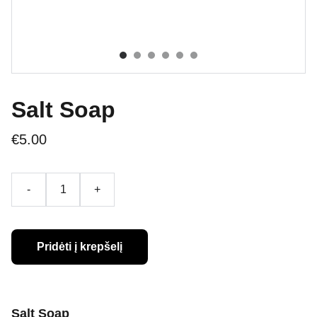
Salt Soap
€5.00
-
+
Pridėti į krepšelį
Salt Soap