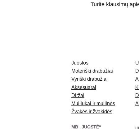
Turite klausimų ap
Juostos
U
Moteriški drabužiai
D
Vyriški drabužiai
A
Aksesuarai
K
Diržai
D
Muiliukai ir muilinės
A
Žvakės ir žvakidės
MB „JUOSTĖ“
i