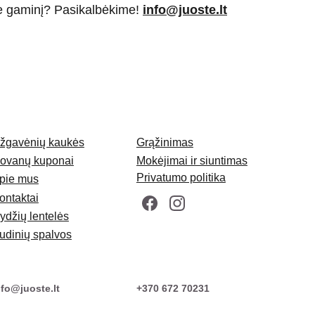
ie gaminį? Pasikalbėkime!
info@juoste.lt
žgavėnių kaukės
Grąžinimas
ovanų kuponai
Mokėjimai ir siuntimas
Privatumo politika
pie mus
ontaktai
ydžių lentelės
udinių spalvos
nfo@juoste.lt
+370 672 70231