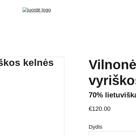
Vilnonė
vyriško
70% lietuvišk
€120.00
Dydis