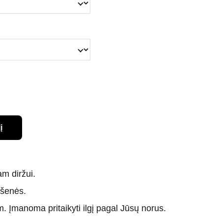
į
am diržui.
išenės.
m. Įmanoma pritaikyti ilgį pagal Jūsų norus.