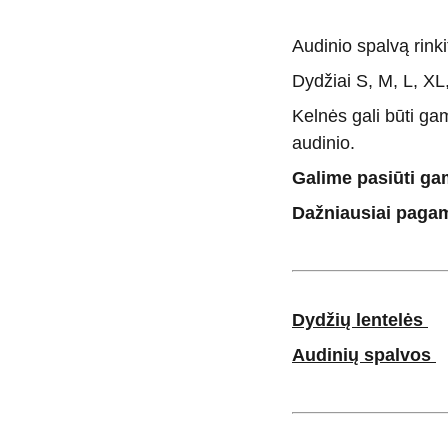
Audinio spalvą rink
Dydžiai S, M, L, XL
Kelnės gali būti gam
audinio.
Galime pasiūti ga
Dažniausiai pagam
Dydžių lentelės
Audinių spalvos