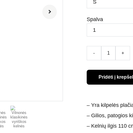
Spalva
-
+
Pridėti į krepšel
– Yra kilpelės plači
– Gilios, patogios k
– Kelnių ilgis 110 c