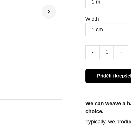
Width
-
+
Pridėti į krepšel
We can weave a ban
choice.
Typically, we produc