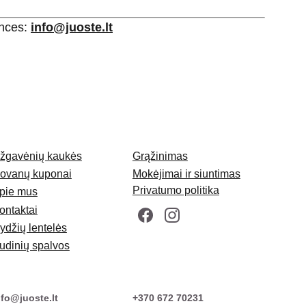
ences:
info@juoste.lt
žgavėnių kaukės
Grąžinimas
ovanų kuponai
Mokėjimai ir siuntimas
Privatumo politika
pie mus
ontaktai
ydžių lentelės
udinių spalvos
nfo@juoste.lt
+370 672 70231