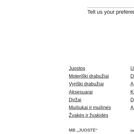
Tell us your prefer
Juostos
U
Moteriški drabužiai
D
Vyriški drabužiai
A
Aksesuarai
K
Diržai
D
Muiliukai ir muilinės
A
Žvakės ir žvakidės
MB „JUOSTĖ“
i